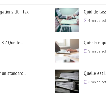
ations d’un taxi...
Quid de l’as
4 mn de lec
 B ? Quelle...
Qu’est-ce qu
3 mn de lec
 un standard...
Quelle est l
3 mn de lec