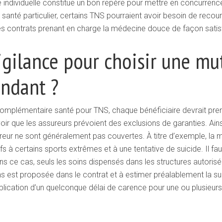
 individuelle constitue un bon repère pour mettre en concurrence
anté particulier, certains TNS pourraient avoir besoin de recouri
des contrats prenant en charge la médecine douce de façon satis
igilance pour choisir une mu
endant ?
e complémentaire santé pour TNS, chaque bénéficiaire devrait p
savoir que les assureurs prévoient des exclusions de garanties. Ai
reur ne sont généralement pas couvertes. À titre d’exemple, la mu
s à certains sports extrêmes et à une tentative de suicide. Il fa
ns ce cas, seuls les soins dispensés dans les structures autorisé
sions est proposée dans le contrat et à estimer préalablement la
’application d’un quelconque délai de carence pour une ou plusieurs