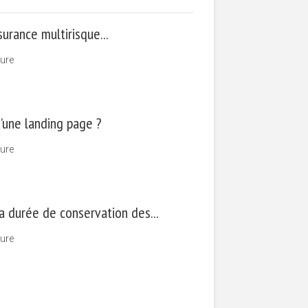
surance multirisque...
ture
’une landing page ?
ture
a durée de conservation des...
ture